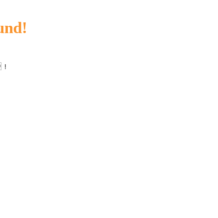
ound!
！